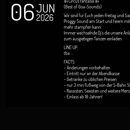
06
ॐ Circus Fantasia ॐ
JUN
(Best of Goa-Sounds)
2026
Wir sind für Euch jeden Freitag und 
Proggy Sound am Start und feiern mit 
mehr stampfen kann.
Immer wechselnde Dj´s die unsere Anl
zum ausgiebigen Tanzen einladen.
LINE UP:
tba…..
FACTS:
– Änderungen vorbehalten
– Eintritt nur an der Abendkasse
– Getränke zu üblichen Preisen
– nur 3 min Fußweg von der S-Bahn S
– Rassisten, Sexisten und weitere Me
– Einlass ab 18 Jahren!