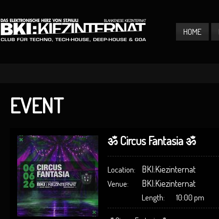
HOME
EVENT
ॐ Circus Fantasia ॐ
BKI:Kiezinternat
Location:
BKI:Kiezinternat
Venue:
Length:
10:00 pm