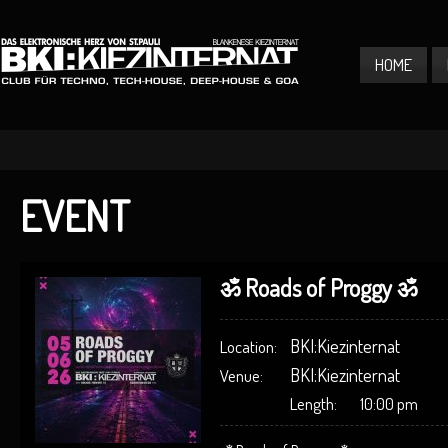
HOME
EVENT
ॐ Roads of Proggy ॐ
BKI:Kiezinternat
Location:
BKI:Kiezinternat
Venue:
Length:
10:00 pm