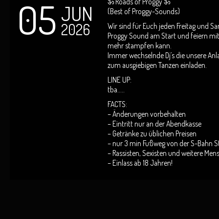
05
ॐ Roads of Proggy ॐ
JUN
(Best of Proggy-Sounds)
2026
Wir sind für Euch jeden Freitag und 
Proggy Sound am Start und feiern mit 
mehr stampfen kann.
Immer wechselnde Dj´s die unsere Anl
zum ausgiebigen Tanzen einladen.
LINE UP:
tba…..
FACTS:
– Änderungen vorbehalten
– Eintritt nur an der Abendkasse
– Getränke zu üblichen Preisen
– nur 3 min Fußweg von der S-Bahn S
– Rassisten, Sexisten und weitere Me
– Einlass ab 18 Jahren!